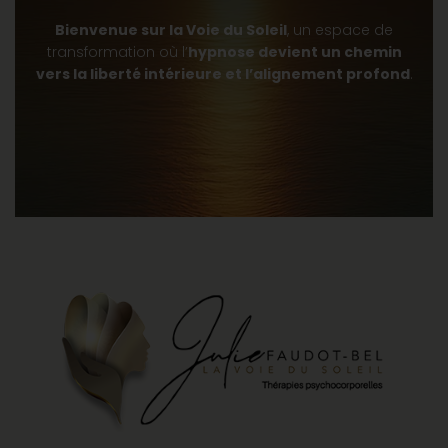
Bienvenue sur la Voie du Soleil
, un espace de
transformation où l’
hypnose devient un chemin
vers la liberté intérieure et l’alignement profond
.