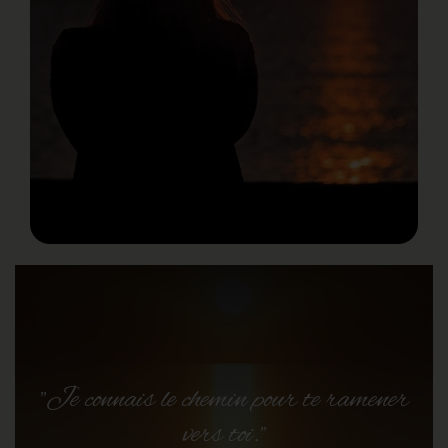
"Je connais le chemin pour te ramener
vers toi."