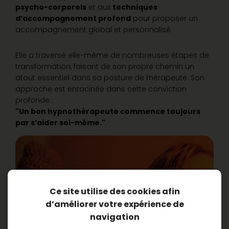
psycho-corporels
et aux
techniques
d’accompagnement profond
pour proposer un
accompagnement global et personnalisé.
Elle a traversé elle-même de nombreuses étapes de
transformation, faisant de son propre chemin un
atout essentiel dans sa posture de thérapeute. Son
approche est enracinée dans cette conviction
profonde :
"Un bon hypnothérapeute commence toujours
par s’aider soi-même."
Ce site utilise des cookies afin
d’améliorer votre expérience de
navigation