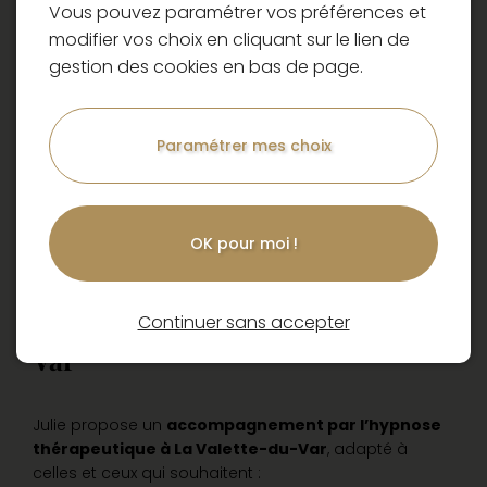
Vous pouvez paramétrer vos préférences et
modifier vos choix en cliquant sur le lien de
gestion des cookies en bas de page.
Paramétrer mes choix
OK pour moi !
Une
approche holistique et
intuitive
de l’
hypnose
thérapeutique à La Valette-du-
Continuer sans accepter
Var
Julie propose un
accompagnement par l’hypnose
thérapeutique à La Valette-du-Var
, adapté à
celles et ceux qui souhaitent :