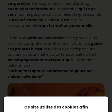
corporelles
. Son approche est née d’un long
cheminement intérieur
, une véritable
quête de
sens
nourrie par plus de 25 années d’exploration de
la
psyché humaine
, du
bien-être
et des
mécanismes de
transformation personnelle
.
Chaque
expérience traversée
a été pour elle un
levier de compréhension. En aidant d’abord à
guérir
ses propres blessures
, elle a su développer une
posture juste, ancrée et ouverte, essentielle à tout
accompagnement thérapeutique
. Elle incarne
cette phrase :
"Un bon thérapeute commence toujours par
s’aider soi-même"
Ce site utilise des cookies afin