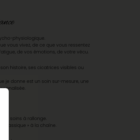
ance
sycho-physiologique.
ue vous vivez, de ce que vous ressentez
fatigue, de vos émotions, de votre vécu.
n histoire, ses cicatrices visibles ou
 je donne est un soin sur-mesure, une
sonnalisée.
 de soins à rallonge.
 classique » à la chaîne.