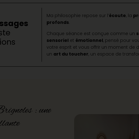
Ma philosophie repose sur l’
écoute
, la
pr
assages
profonds
.
ste
Chaque séance est conçue comme un
s
ions
sensoriel
et
émotionnel
, pensé pour vo
votre esprit et vous offrir un moment de 
un
art du toucher
, un espace de transf
rignoles : une
llante