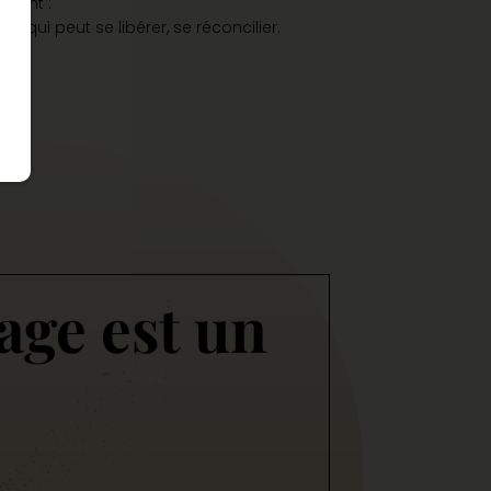
vivant :
ce qui peut se libérer, se réconcilier.
age est un