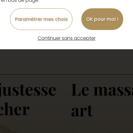
en bas de page.
Ce qui m’intéresse, c’est le 
Ce qui se dit dans le corps, 
Paramétrer mes choix
OK pour moi !
Continuer sans accepter
justesse
Le mass
cher
art